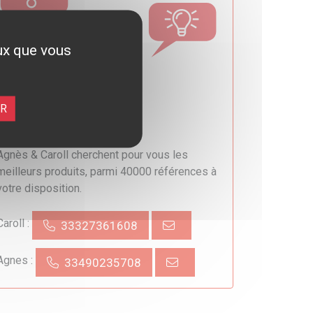
eux que vous
ER
Besoin d'un conseil ?
Agnès & Caroll cherchent pour vous les
meilleurs produits, parmi 40000 références à
votre disposition.
Caroll :
33327361608
Agnes :
33490235708