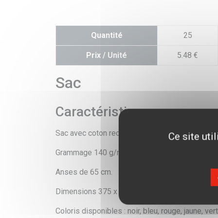
Quantité
25
Prix / Unité
5.48 €
Sac
Caractéristiques
Sac avec coton recyclé.
Ce site uti
Grammage 140 g/m2.
Anses de 65 cm.
Dimensions 375 x 415 mm.
Coloris disponibles : noir, bleu, rouge, jaune, vert,