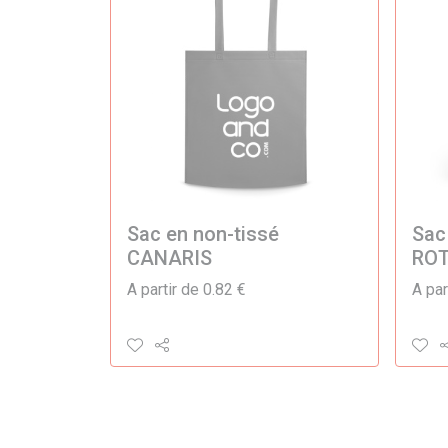
Sac en non-tissé
Sac
CANARIS
RO
A partir de 0.82 €
A par