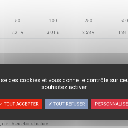
50
100
250
500
3.21 €
3.01 €
2.58 €
1.84
lise des cookies et vous donne le contrôle sur c
souhaitez activer
TOUT ACCEPTER
TOUT REFUSER
PERSONNALIS
 gris, bleu clair et naturel.